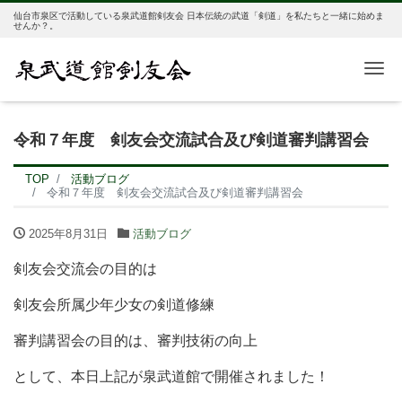
仙台市泉区で活動している泉武道館剣友会 日本伝統の武道「剣道」を私たちと一緒に始めま
せんか？。
Me
令和７年度 剣友会交流試合及び剣道審判講習会
TOP
活動ブログ
令和７年度 剣友会交流試合及び剣道審判講習会
2025年8月31日
活動ブログ
剣友会交流会の目的は
剣友会所属少年少女の剣道修練
審判講習会の目的は、審判技術の向上
として、本日上記が泉武道館で開催されました！