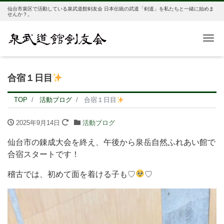
仙台市泉区で活動している泉武道館剣友会 日本伝統の武道「剣道」を私たちと一緒に始めま
せんか？。
Me
合宿１日目
TOP
活動ブログ
合宿１日目
2025年9月14日
活動ブログ
仙台市の錬成大会を終え、午後から泉岳自然ふれあい館で
合宿スタートです！
稽古では、初めて面を着ける子も♡
♡