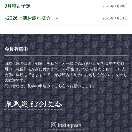
8月稽古予定
2026年7月20日
⭐︎2026上期お疲れ様会！⭐︎
2026年7月13日
会員募集中
日本伝統の武道「剣道」を私たちと一緒に始めませんか？ 集中力や忍
耐力、礼儀作法が身に付きます。 小学生はいつから始めてもＯＫ！ 入
会前に体験もできますので、ぜひ稽古の見学にお越しください。女子も
大歓迎です。
問い合わせ、見学の申込みは
こちら
へお願いします。
Instagram