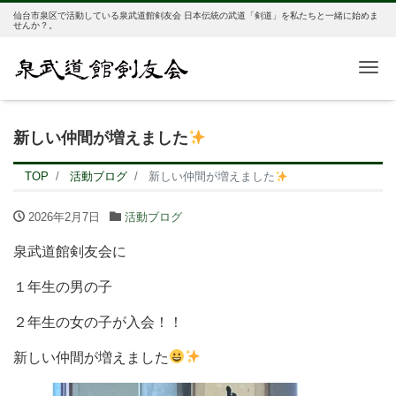
仙台市泉区で活動している泉武道館剣友会 日本伝統の武道「剣道」を私たちと一緒に始めま
せんか？。
Me
新しい仲間が増えました
TOP
活動ブログ
新しい仲間が増えました
2026年2月7日
活動ブログ
泉武道館剣友会に
１年生の男の子
２年生の女の子が入会！！
新しい仲間が増えました