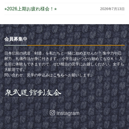
⭐︎2026上期お疲れ様会！⭐︎
2026年7月13日
会員募集中
日本伝統の武道「剣道」を私たちと一緒に始めませんか？ 集中力や忍
耐力、礼儀作法が身に付きます。 小学生はいつから始めてもＯＫ！ 入
会前に体験もできますので、ぜひ稽古の見学にお越しください。女子も
大歓迎です。
問い合わせ、見学の申込みは
こちら
へお願いします。
Instagram