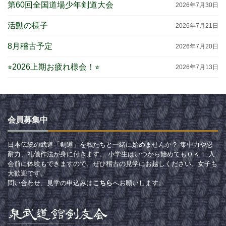
第60回全国道場少年剣道大会
2026年7月30日
活動の様子
2026年7月21日
8月稽古予定
2026年7月20日
⭐︎2026上期お疲れ様会！⭐︎
2026年7月13日
会員募集中
日本伝統の武道「剣道」を私たちと一緒に始めませんか？ 集中力や忍
耐力、礼儀作法が身に付きます。 小学生はいつから始めてもＯＫ！ 入
会前に体験もできますので、ぜひ稽古の見学にお越しください。女子も
大歓迎です。
問い合わせ、見学の申込みは
こちら
へお願いします。