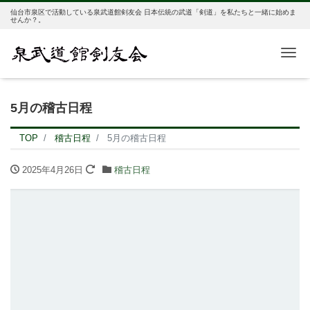
仙台市泉区で活動している泉武道館剣友会 日本伝統の武道「剣道」を私たちと一緒に始めま
せんか？。
Me
5月の稽古日程
TOP
稽古日程
5月の稽古日程
2025年4月26日
稽古日程