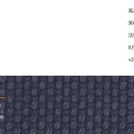
風
第
活
8
⭐
？
つ
稽