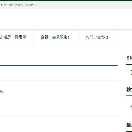
たちと一緒に始めませんか？。
古場所・費用等
会報（会員限定）
お問い合わせ
S
検
程
最