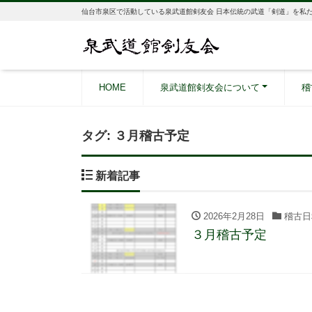
仙台市泉区で活動している泉武道館剣友会 日本伝統の武道「剣道」を私
HOME
泉武道館剣友会について
稽
タグ:
３月稽古予定
新着記事
2026年2月28日
稽古日
３月稽古予定