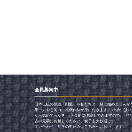
会員募集中
日本伝統の武道「剣道」を私たちと一緒に始めませんか
集中力や忍耐力、礼儀作法が身に付きます。 小学生はい
から始めてもＯＫ！ 入会前に体験もできますので、ぜひ
古の見学にお越しください。女子も大歓迎です。
問い合わせ、見学の申込みは
こちら
へお願いします。