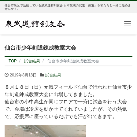
仙台市泉区で活動している泉武道館剣友会 日本伝統の武道「剣道」を私たちと一緒に始めま
せんか？。
Me
仙台市少年剣道錬成教室大会
TOP
試合結果
仙台市少年剣道錬成教室大会
2019年8月18日
試合結果
８月１８日（日）元気フィールド仙台で行われた仙台市少
年剣道錬成教室大会に出場してきました。
仙台市の小中高生が同じフロアで一斉に試合を行う大会
で、会場は冷房を効かせてくれていましたが、その熱気
で、応援席に座っているだけでも汗が出てきます。