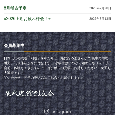
8月稽古予定
2026年7月20日
⭐︎2026上期お疲れ様会！⭐︎
2026年7月13日
会員募集中
日本伝統の武道「剣道」を私たちと一緒に始めませんか？ 集中力や忍
耐力、礼儀作法が身に付きます。 小学生はいつから始めてもＯＫ！ 入
会前に体験もできますので、ぜひ稽古の見学にお越しください。女子も
大歓迎です。
問い合わせ、見学の申込みは
こちら
へお願いします。
Instagram