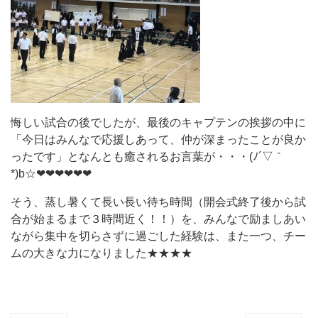
悔しい試合の後でしたが、最後のキャプテンの挨拶の中に
「今日はみんなで応援しあって、仲が深まったことが良か
ったです」となんとも癒されるお言葉が・・・(ﾉ´▽｀
*)b☆❤︎❤︎❤︎❤︎❤︎❤︎
そう、蒸し暑くて長い長い待ち時間（開会式終了後から試
合が始まるまで３時間近く！！）を、みんなで励ましあい
ながら集中を切らさずに過ごした経験は、また一つ、チー
ムの大きな力になりました★★★★