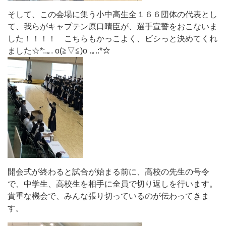
そして、この会場に集う小中高生全１６６団体の代表とし
て、我らがキャプテン原口晴臣が、選手宣誓をおこないま
した！！！！ こちらもかっこよく、ビシっと決めてくれ
ました☆*:.｡. o(≧▽≦)o .｡.:*☆
開会式が終わると試合が始まる前に、高校の先生の号令
で、中学生、高校生を相手に全員で切り返しを行います。
貴重な機会で、みんな張り切っているのが伝わってきま
す。