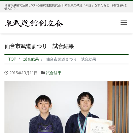
仙台市泉区で活動している泉武道館剣友会 日本伝統の武道「剣道」を私たちと一緒に始めま
せんか？。
Me
仙台市武道まつり 試合結果
TOP
試合結果
仙台市武道まつり 試合結果
2015年10月11日
試合結果