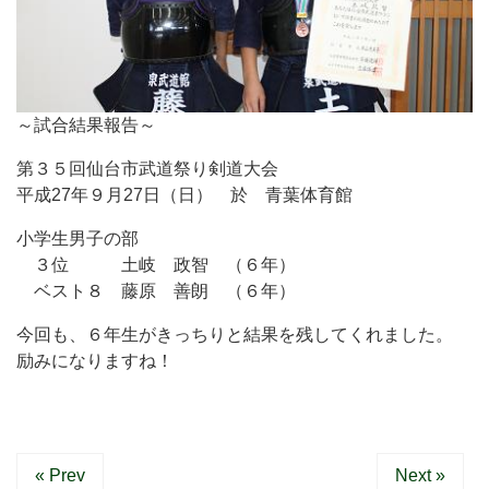
～試合結果報告～
第３５回仙台市武道祭り剣道大会
平成27年９月27日（日） 於 青葉体育館
小学生男子の部
３位 土岐 政智 （６年）
ベスト８ 藤原 善朗 （６年）
今回も、６年生がきっちりと結果を残してくれました。
励みになりますね！
« Prev
Next »