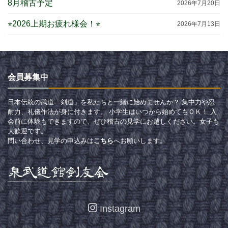
8月稽古予定
2026年7月20日
⭐︎2026上期お疲れ様会！⭐︎
2026年7月13日
会員募集中
日本伝統の武道「剣道」を私たちと一緒に始めませんか？ 集中力や忍
耐力、礼儀作法が身に付きます。 小学生はいつから始めてもＯＫ！ 入
会前に体験もできますので、ぜひ稽古の見学にお越しください。女子も
大歓迎です。
問い合わせ、見学の申込みは
こちら
へお願いします。
Instagram