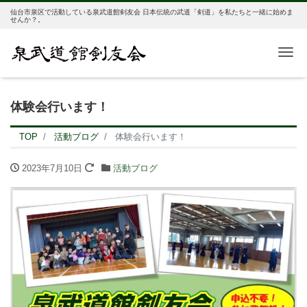
仙台市泉区で活動している泉武道館剣友会 日本伝統の武道「剣道」を私たちと一緒に始めま
せんか？。
Me
体験会行います！
TOP
活動ブログ
体験会行います！
2023年7月10日
活動ブログ