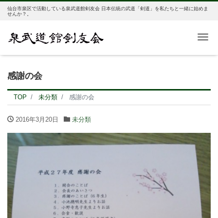
仙台市泉区で活動している泉武道館剣友会 日本伝統の武道「剣道」を私たちと一緒に始めま
せんか？。
Me
感謝の会
TOP
未分類
感謝の会
2016年3月20日
未分類