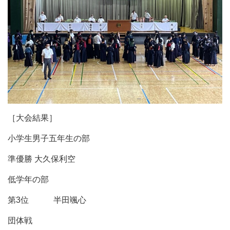
［大会結果］
小学生男子五年生の部
準優勝 大久保利空
低学年の部
第3位 半田颯心
団体戦